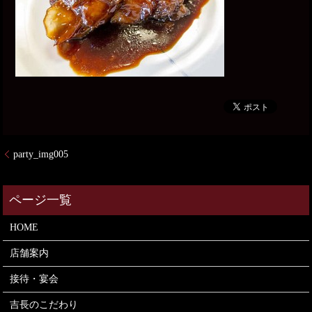
party_img005
HOME
店舗案内
接待・宴会
吉長のこだわり