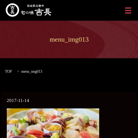
メ
menu_img013
TOP
menu_img013
2017-11-14