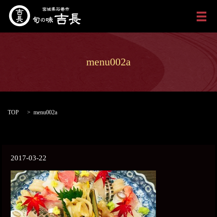
メ
menu002a
TOP
menu002a
2017-03-22